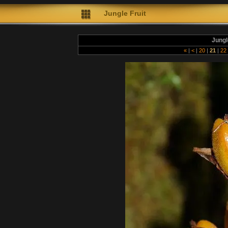
Jungle Fruit
Jungl
«
|
<
|
20
|
21
|
22