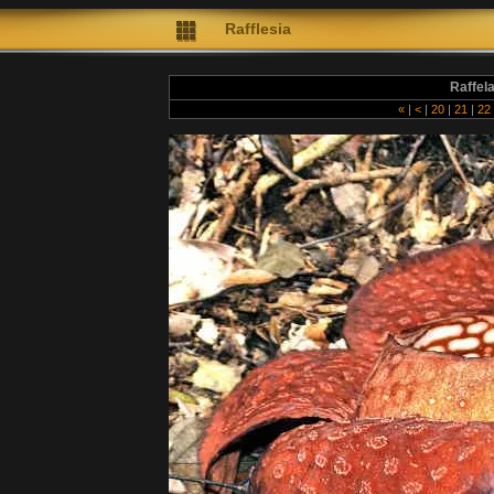
Rafflesia
Raffel
«
|
<
|
20
|
21
|
22